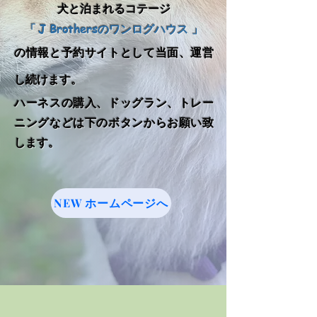
犬と泊まれるコテージ
「
J Brothersのワンログハウス 」
の
情報と予約サイトとして当面、運営
し続けます。
ハーネスの購入、ドッグラン、トレー
ニングなどは下のボタンからお願い致
します。
NEW ホームページへ