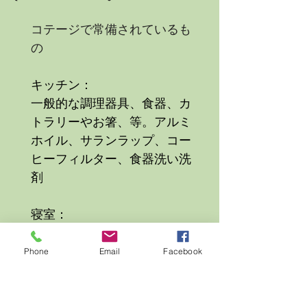
コテージで常備されているも
の
キッチン：
一般的な調理器具、食器、カ
トラリーやお箸、等。アルミ
ホイル、サランラップ、コー
ヒーフィルター、食器洗い洗
剤
寝室：
寝具、シーツ、犬用ベッドカ
バー
Phone
Email
Facebook
風呂場：