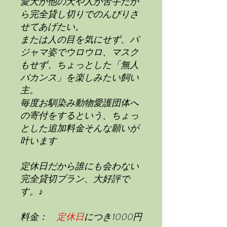
愛犬が他の犬や人が苦手だか
ら完全貸し切りでのんびりさ
せてあげたい。
または人の目を気にせず、パ
ジャマ姿でウロウロ、マスク
もせず、ちょっとした「無人
バカンス」を楽しみたい飼い
主。
毎度お馴染み動物愛護団体へ
の寄付をするという、ちょっ
とした追加料金そんな願いが
叶います
定休日だから誰にも会わない
完全貸切プラン、大好評で
す。♪
料金：
定休日
につき1000円