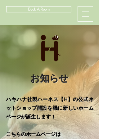
Book A Room
お知らせ
ハキハナ社製ハーネス【H】の公式ネ
ットショップ開設を機に新しいホーム
ページが誕生します！
こちらのホームページは