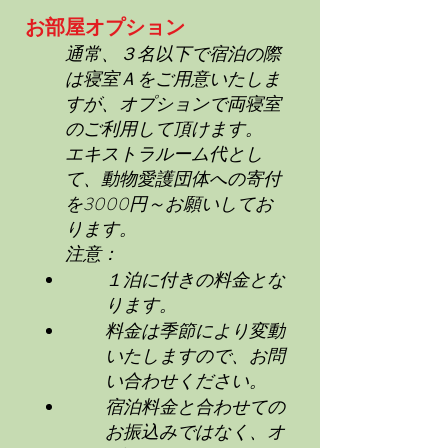
お部屋オプション
通常、３名以下で宿泊の際
は寝室Ａをご用意いたしま
すが、オプションで両寝室
のご利用して頂けます。
エキストラルーム代とし
て、動物愛護団体への寄付
を3000円～お願いしてお
ります。
注意：
１泊に付きの料金とな
ります。
料金は季節により変動
いたしますので、お問
い合わせください。
宿泊料金と合わせての
お振込みではなく、オ