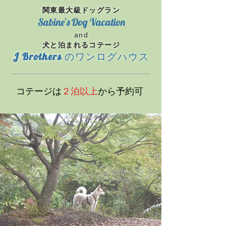
関東最大級
ドッグラン
Sabine`s Dog
Vacat
ion
and
​犬と泊まれるコテージ
J Brothers
のワ
ンログハウ
ス
コテージは
２泊以上
から予約可