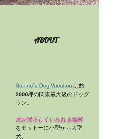
ABOUT
は
約
Sabine`s Dog Vacation
の関東最大級のドッグ
坪
2000
ラン。
犬が犬らしくいられる場所
をモットーに
​小型から大型
犬、