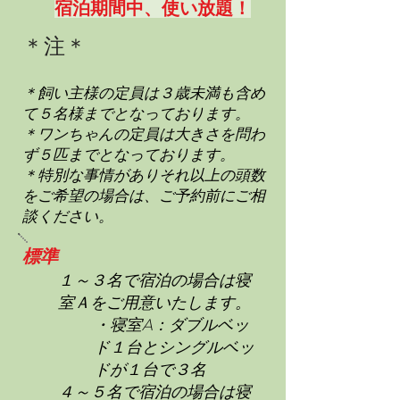
宿泊期間中、使い放題！
＊注＊
＊飼い主様の定員は３歳未満も含め
て５名様までとなっております。
＊ワンちゃんの定員は大きさを問わ
ず５匹までとなっております。
＊特別な事情がありそれ以上の頭数
をご希望の場合は、ご予約前にご相
談ください。
標準
１～３名で宿泊の場合は寝
室Ａをご用意いたします。
・寝室A：ダブルベッ
ド１台とシングルベッ
ドが１台で３名
４～５名で宿泊の場合は寝