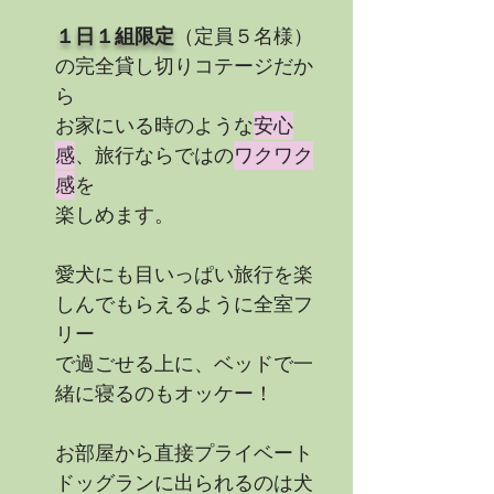
１日１組限定
（定員５名様）
の完全貸し切りコテージだか
ら
お家に
いる時の
ような
安心
感
、旅行ならではの
ワクワク
感
を
楽しめ
ます。
愛犬にも目いっぱい旅行を楽
しんでもらえるように全室フ
リー
で過ごせる上に、ベッドで一
緒に寝るのもオッケー！
お部屋から直接プライベート
ドッグランに出られるのは犬